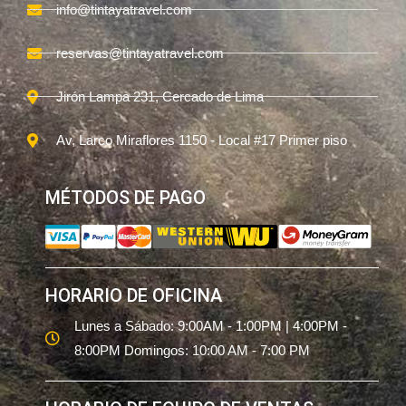
info@tintayatravel.com
reservas@tintayatravel.com
Jirón Lampa 231, Cercado de Lima
Av, Larco Miraflores 1150 - Local #17 Primer piso
MÉTODOS DE PAGO
HORARIO DE OFICINA
Lunes a Sábado: 9:00AM - 1:00PM | 4:00PM -
8:00PM Domingos: 10:00 AM - 7:00 PM