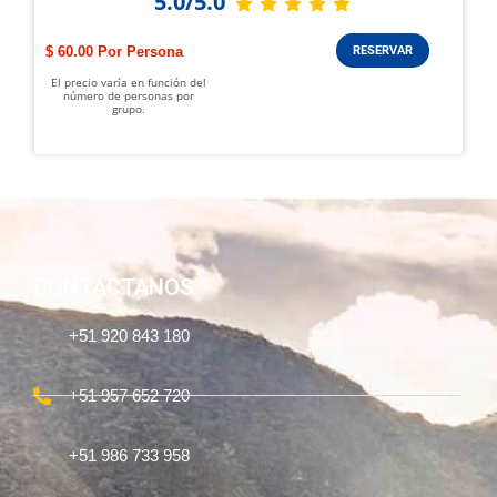
5.0/5.0
$ 60.00
RESERVAR
El precio varía en función del
número de personas por
grupo.
CONTÁCTANOS
+51 920 843 180
+51 957 652 720
+51 986 733 958