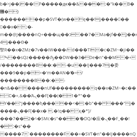
b�>j��)΄��!P�����ԫ��&���;�"k��B�
޶�}
��������p�SVT�(w��ę��!j������
��x�;�-
m��@J����nQ+���պ��כ��7�Ma�jf��J��ͱ
4j���Ѳ�
撆R��x�ZMz�7v��IW���/d��ٞ�Тז�c�ZM~�ji��
ߒ��sQz�����Ԡ��DW��3�De�n"��M�+
/��������B��:�-�u��IJ���7j�委
���9��p�=�'m��AN�ޭ�=/
��������B��:�-
�n&������nUf���������q��x�ZM~�
c��
 Ϲ�+,&��Ὰܢ��F[��(�1�*"��
ϒ��"J����ԧ�����<�;�b"�� ���"j�
����ܢ��F[��x� ,�!q�� қ�*]/
���؝�2��7�SMc�s"���ޭ�DQ/�应�ܢ��F_��!
� :�s"��
����7`��������F��+�SVT�n"��IJ����nQ