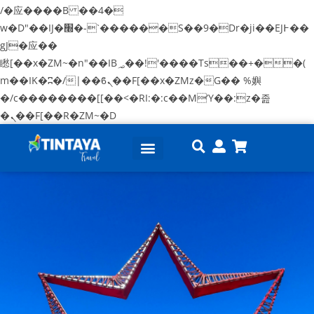
/�应����B ��4�
w�D"��IJ�׭�-`������S��9�Dr�ji��EJ߅��
gJ�应��
矁[��x�ZM~�n"��IB؃��!'����Тѕ��+��(
m��IK�ʭ�/|��ϐܢ��F[��x�ZMz�G�� %嬩
�/c��������[[��<�RI:�:c��MΎ��:z�졾
�ܢ��F[��R�ZM~�D
Tours en Lima
Tours en Cusco
Paquetes Perú
Sobre Nosotros