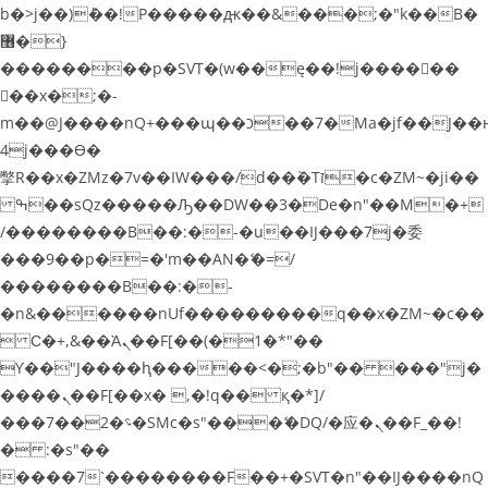
b�>j��)΄��!P�����ԫ��&���;�"k��B�
޶�}
��������p�SVT�(w��ę��!j������
��x�;�-
m��@J����nQ+���պ��כ��7�Ma�jf��J��ͱ
4j���Ѳ�
撆R��x�ZMz�7v��IW���/d��ٞ�Тז�c�ZM~�ji��
ߒ��sQz�����Ԡ��DW��3�De�n"��M�+
/��������B��:�-�u��IJ���7j�委
���9��p�=�'m��AN�ޭ�=/
��������B��:�-
�n&������nUf���������q��x�ZM~�
c��
 Ϲ�+,&��Ὰܢ��F[��(�1�*"��
ϒ��"J����ԧ�����<�;�b"�� ���"j�
����ܢ��F[��x� ,�!q�� қ�*]/
���؝�2��7�SMc�s"���ޭ�DQ/�应�ܢ��F_��!
� :�s"��
����7`��������F��+�SVT�n"��IJ����nQ