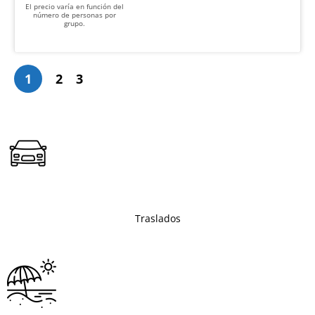
El precio varía en función del
número de personas por
grupo.
1
2
3
Traslados