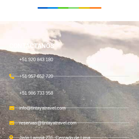
CONTÁCTANOS
+51 920 843 180
+51 957 652 720
+51 986 733 958
info@tintayatravel.com
reservas@tintayatravel.com
Jirón Lampa 231, Cercado de Lima