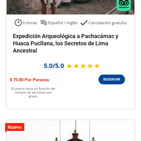
6 Horas
Español / Inglés
Cancelación gratuita
Expedición Arqueológica a Pachacámac y
Huaca Pucllana, los Secretos de Lima
Ancestral
5.0/5.0
$ 75.00
RESERVAR
El precio varía en función del
número de personas por
grupo.
Nuevo