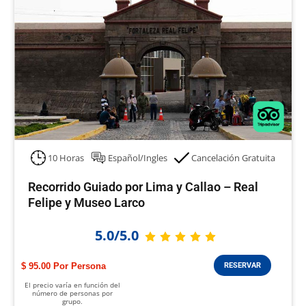
10 Horas
Español/Ingles
Cancelación Gratuita
Recorrido Guiado por Lima y Callao – Real
Felipe y Museo Larco
5.0/5.0
$ 95.00
RESERVAR
El precio varía en función del
número de personas por
grupo.