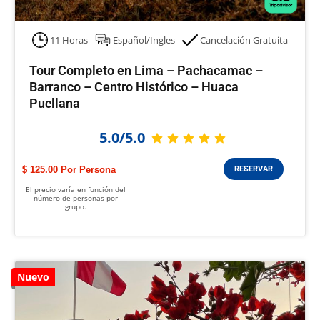
11 Horas
Español/Ingles
Cancelación Gratuita
Tour Completo en Lima – Pachacamac –
Barranco – Centro Histórico – Huaca
Pucllana
5.0/5.0
$ 125.00
RESERVAR
El precio varía en función del
número de personas por
grupo.
Nuevo