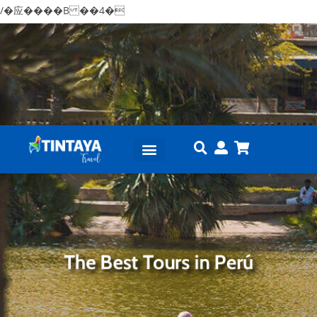
/�应����B ��4�
w�D"��IJ�׭�-`������S��9�Dr�ji��EJ߅��
gJ�应��
矁[��x�ZM~�n"��IB؃��!'����Тѕ��+��(
m��IK�ʭ�/|��ϐܢ��F[��x�ZMz�G�� %嬩
�/c��������[[��<�RI:�:c��MΎ��:z�졾
�ܢ��F[��R�ZM~�D
Tours en Lima
Tours en Cusco
Paquetes Perú
Sobre Nosotros
The Best Tours in Perú