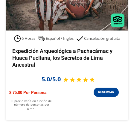
6 Horas
Español / Inglés
Cancelación gratuita
Expedición Arqueológica a Pachacámac y
Huaca Pucllana, los Secretos de Lima
Ancestral
5.0/5.0
$ 75.00
RESERVAR
El precio varía en función del
número de personas por
grupo.