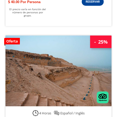
$ 40.00
RESERVAR
El precio varía en función del
número de personas por
grupo.
Oferta
25%
4 Horas
Español / Inglés