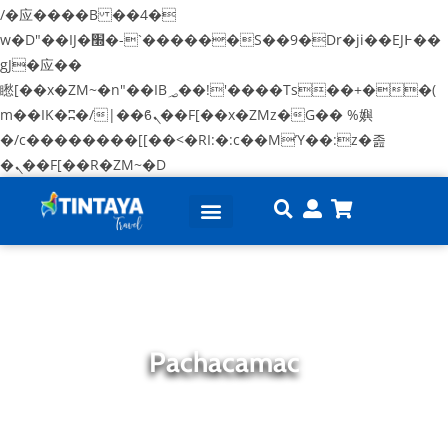
/�应����B ��4�
w�D"��IJ�׭�-`������S��9�Dr�ji��EJ߅��
gJ�应��
矁[��x�ZM~�n"��IB؃��!'����Тѕ��+��(
m��IK�ʭ�/|��ϐܢ��F[��x�ZMz�G�� %嬩
�/c��������[[��<�RI:�:c��MΎ��:z�졾
�ܢ��F[��R�ZM~�D
Tours en Lima
Tours en Cusco
Paquetes Perú
Sobre Nosotros
Pachacamac