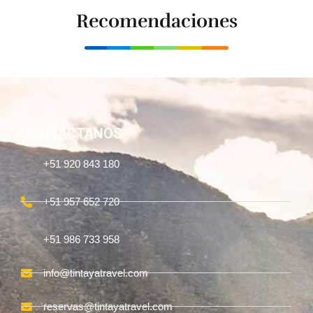
Recomendaciones
CONTÁCTANOS
+51 920 843 180
+51 957 652 720
+51 986 733 958
info@tintayatravel.com
reservas@tintayatravel.com