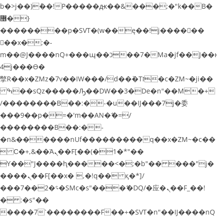
b�>j��)΄��!P�����ԫ��&���;�"k��B�
޶�}
��������p�SVT�(w��ę��!j������
��x�;�-
m��@J����nQ+���պ��כ��7�Ma�jf��J��ͱ
4j���Ѳ�
撆R��x�ZMz�7v��IW���/d��ٞ�Тז�c�ZM~�ji��
ߒ��sQz�����Ԡ��DW��3�De�n"��M�+
/��������B��:�-�u��IJ���7j�委
���9��p�=�'m��AN�ޭ�=/
��������B��:�-
�n&������nUf���������q��x�ZM~�
c��
 Ϲ�+,&��Ὰܢ��F[��(�1�*"��
ϒ��"J����ԧ�����<�;�b"�� ���"j�
����ܢ��F[��x� ,�!q�� қ�*]/
���؝�2��7�SMc�s"���ޭ�DQ/�应�ܢ��F_��!
� :�s"��
����7`��������F��+�SVT�n"��IJ����nQ