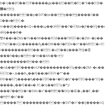
b�>j��)΄��!P�����ԫ��&���;�"k��B�
޶�}
��������p�SVT�(w��ę��!j������
��x�;�-
m��@J����nQ+���պ��כ��7�Ma�jf��J��ͱ
4j���Ѳ�
撆R��x�ZMz�7v��IW���/d��ٞ�Тז�c�ZM~�ji��
ߒ��sQz�����Ԡ��DW��3�De�n"��M�+
/��������B��:�-�u��IJ���7j�委
���9��p�=�'m��AN�ޭ�=/
��������B��:�-
�n&������nUf���������q��x�ZM~�
c��
 Ϲ�+,&��Ὰܢ��F[��(�1�*"��
ϒ��"J����ԧ�����<�;�b"�� ���"j�
����ܢ��F[��x� ,�!q�� қ�*]/
���؝�2��7�SMc�s"���ޭ�DQ/�应�ܢ��F_��!
� :�s"��
����7`��������F��+�SVT�n"��IJ����nQ