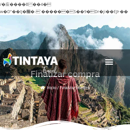
/�应����B ��4�
w�D"��IJ�׭�-`������S��9�Dr�ji��EJ߅��
gJ�应��
矁[��x�ZM~�n"��IB؃��!'����Тѕ��+��(
m��IK�ʭ�/|��ϐܢ��F[��x�ZMz�G�� %嬩
�/c��������[[��<�RI:�:c��MΎ��:z�졾
�ܢ��F[��R�ZM~�D
Finalizar compra
TOURS EN LIMA
SOBRE NOSOTROS
Inicio / Finalizar compra